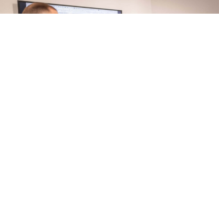
HSP Schwahlen
Vor 144 Tagen
Zeichnungsteile für Herausforderungen jenseits
der Norm. Komplexe Geometrien. XXL-Bauteile.
Schwer zerspanbare Werkstoffe
…mehr