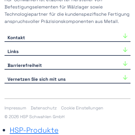
Befestigungselementen für Wälzlager sowie
Technologiepartner für die kundenspezifische Fertigung
anspruchsvoller Präzisionskomponenten aus Metall.
Kontakt
HSP Schwahlen GmbH
Links
Industriestraße 33
40764 Langenfeld
HSP-Produkte
Barrierefreiheit
Tel.:
+49-(0)2173-39918-0
Zeichnungsteile
Wir arbeiten kontinuierlich an der Barrierefreiheit
E-Mail:
hsp@hsp-components.com
Vernetzen Sie sich mit uns
unserer Website. Bei Einschränkungen kontaktieren Sie
Alle Kontaktmöglichkeiten
Services
uns bitte
hier
.
Karriere
Shop
Downloads
Impressum
Datenschutz
Cookie Einstellungen
© 2026 HSP Schwahlen GmbH
HSP-Produkte