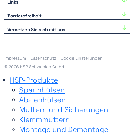
Links
Industriestraße 33
40764 Langenfeld
HSP-Produkte
Barrierefreiheit
Tel.:
+49-(0)2173-39918-0
Zeichnungsteile
Wir arbeiten kontinuierlich an der Barrierefreiheit
E-Mail:
hsp@hsp-components.com
Vernetzen Sie sich mit uns
unserer Website. Bei Einschränkungen kontaktieren Sie
Alle Kontaktmöglichkeiten
Services
uns bitte
hier
.
Karriere
Shop
Downloads
Impressum
Datenschutz
Cookie Einstellungen
© 2026 HSP Schwahlen GmbH
HSP-Produkte
Spannhülsen
Abziehhülsen
Muttern und Sicherungen
Klemmmuttern
Montage und Demontage